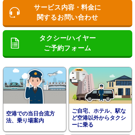
ン
サービス内容・料金に
関するお問い合わせ
タクシー/ハイヤー
ご予約フォーム
お勧め送
ご自宅、ホテル、駅な
空港での当日合流方
ど空港以外からタクシ
法、乗り場案内
ーに乗る