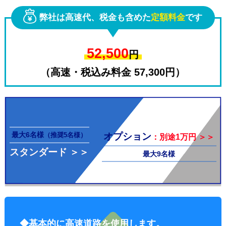
弊社は高速代、税金も含めた
定額料金
です
52,500
円
（高速・税込み料金 57,300円）
その他料
最大6名様
オプション
（推奨5名様）
：別途1万円 ＞＞
スタンダード ＞＞
最大9名様
金
◆基本的に高速道路を使用します。