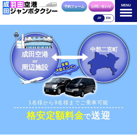
MENU
MENU
予約フォーム
お問い合わせ
JP
EN
成田空港
羽田空港
空港送迎以外
料金表
料金表
料金表
中郡二宮町
成田空港
or
周辺施設
合流方法
車種・荷物
お支払方法
1名様から9名様までご乗車可能
お問合せ
予約フォーム
格安定額料金
送迎
で