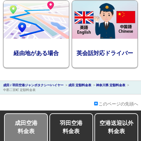
会社紹介
経由地がある場合
英会話対応ドライバー
成田 / 羽田空港ジャンボタクシー/ハイヤー
>
成田 定額料金表
>
神奈川県 定額料金表
>
中郡二宮町 定額料金表
このページの先頭へ
成田空港
羽田空港
空港送迎以外
料金表
料金表
料金表