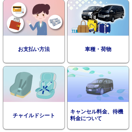
迎プラン
観光タクシー
お支払い方法
車種・荷物
ディズニー
東
送迎
京
成
田
キャンセル料金、待機
チャイルドシート
料金について