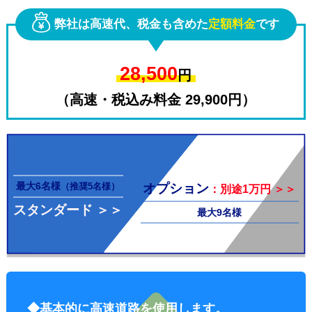
弊社は高速代、税金も含めた
定額料金
です
28,500
円
（高速・税込み料金 29,900円）
その他料
最大6名様
オプション
（推奨5名様）
：別途1万円 ＞＞
スタンダード ＞＞
最大9名様
金
◆基本的に高速道路を使用します。