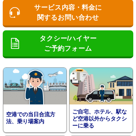
ン
サービス内容・料金に
関するお問い合わせ
タクシー/ハイヤー
ご予約フォーム
お勧め送
ご自宅、ホテル、駅な
空港での当日合流方
ど空港以外からタクシ
法、乗り場案内
ーに乗る