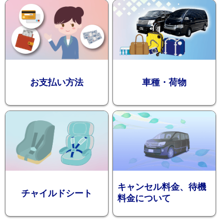
迎プラン
観光タクシー
お支払い方法
車種・荷物
ディズニー
東
送迎
京
成
田
キャンセル料金、待機
チャイルドシート
料金について