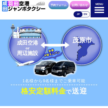
MENU
MENU
予約フォーム
お問い合わせ
JP
EN
成田空港
羽田空港
空港送迎以外
料金表
料金表
料金表
茂原市
成田空港
or
周辺施設
合流方法
車種・荷物
お支払方法
1名様から9名様までご乗車可能
お問合せ
予約フォーム
格安定額料金
送迎
で