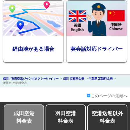
会社紹介
経由地がある場合
英会話対応ドライバー
成田 / 羽田空港ジャンボタクシー/ハイヤー
>
成田 定額料金表
>
千葉県 定額料金表
>
茂原市 定額料金表
このページの先頭へ
成田空港
羽田空港
空港送迎以外
料金表
料金表
料金表