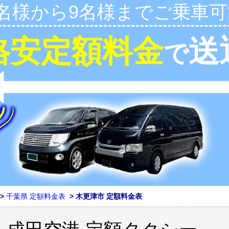
1名様から9名様までご乗車可
格安定額料金
送
で
>
千葉県 定額料金表
>
木更津市 定額料金表