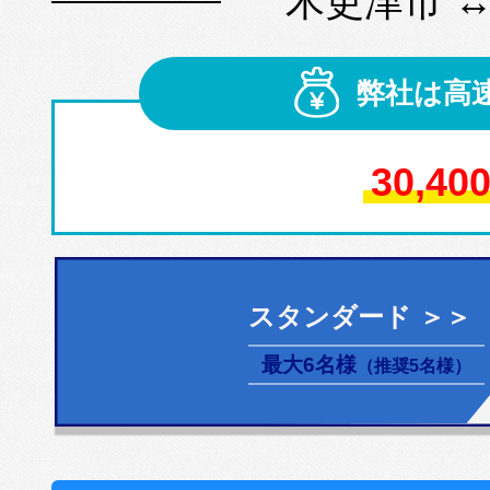
木更津市 
弊社は高
30,40
スタンダード ＞＞
最大6名様
（推奨5名様）