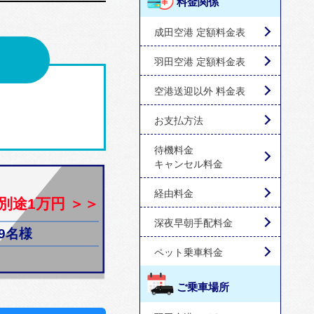
料金関係
成田空港 定額料金表
羽田空港 定額料金表
空港送迎以外 料金表
お支払方法
待機料金
キャンセル料金
経由料金
別途1万円 ＞＞
深夜早朝手配料金
9名様
ペット乗車料金
ご乗車場所