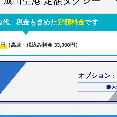
↔ 成田空港 定額タクシー
速代、税金も含めた
定額料金
です
0
円
（高速・税込み料金 33,000円）
オプション
：
最大