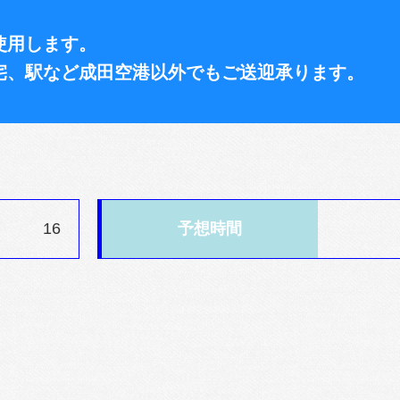
使用します。
宅、駅など成田空港以外でもご送迎承ります。
16
予想時間