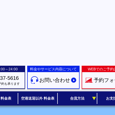
00～24:00
料金やサービス内容について
WEBでのご予約
-37-5616
お問い合わせ
予約フォ
予約も承ります
 料金表
空港送迎以外 料金表
合流方法
お支