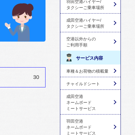
羽田空港ハイヤー/
タクシーご乗車場所
成田空港ハイヤー/
タクシーご乗車場所
空港以外からの
ご利用手順
サービス内容
車種＆お荷物の積載量
30
チャイルドシート
成田空港
ネームボード
ミートサービス
羽田空港
ネームボード
ミートサービス