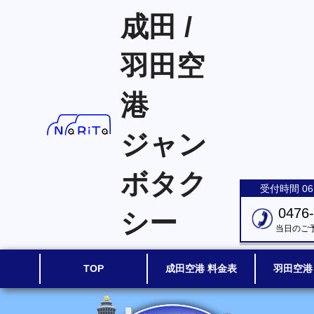
成田 /
羽田空
港
ジャン
ボタク
受付時間 06:
0476
シー
当日のご
TOP
成田空港 料金表
羽田空港