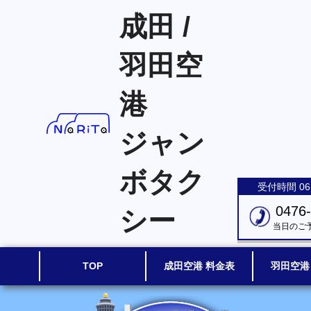
成田 /
羽田空
港
ジャン
ボタク
受付時間 06:
0476
シー
当日のご
TOP
成田空港 料金表
羽田空港