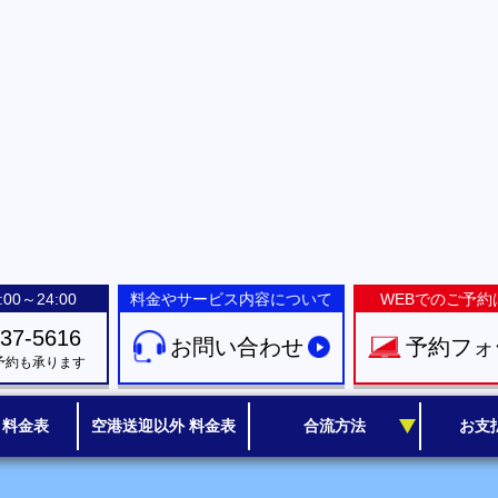
00～24:00
料金やサービス内容について
WEBでのご予約
-37-5616
お問い合わせ
予約フォ
予約も承ります
 料金表
空港送迎以外 料金表
合流方法
お支