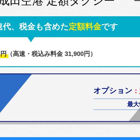
 成田空港 定額タクシー
速代、税金も含めた
定額料金
です
0
円
（高速・税込み料金 31,900円）
オプション
：
最大