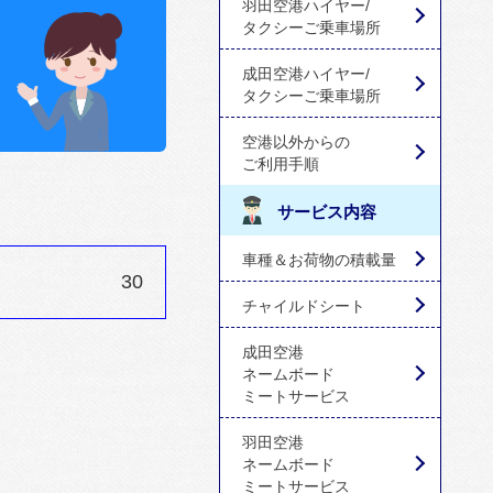
羽田空港ハイヤー/
タクシーご乗車場所
成田空港ハイヤー/
タクシーご乗車場所
空港以外からの
ご利用手順
サービス内容
車種＆お荷物の積載量
30
チャイルドシート
成田空港
ネームボード
ミートサービス
羽田空港
ネームボード
ミートサービス