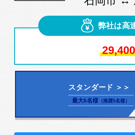
石岡市 ↔
弊社は高
29,40
スタンダード ＞＞
最大6名様
（推奨5名様）