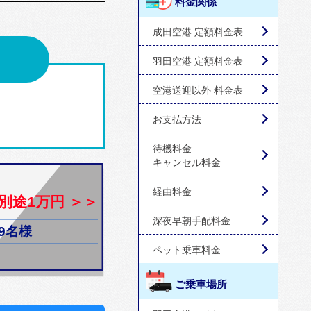
料金関係
成田空港 定額料金表
羽田空港 定額料金表
空港送迎以外 料金表
お支払方法
待機料金
キャンセル料金
経由料金
別途1万円 ＞＞
深夜早朝手配料金
9名様
ペット乗車料金
ご乗車場所