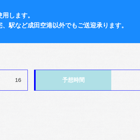
使用します。
宅、駅など成田空港以外でもご送迎承ります。
16
予想時間