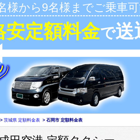
1名様から9名様までご乗車可
格安定額料金
送
で
>
茨城県 定額料金表
>
石岡市 定額料金表