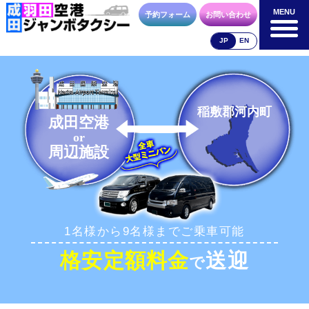
MENU
MENU
予約フォーム
お問い合わせ
JP
EN
成田空港
羽田空港
空港送迎以外
料金表
料金表
料金表
稲敷郡河内町
成田空港
or
周辺施設
合流方法
車種・荷物
お支払方法
1名様から9名様までご乗車可能
お問合せ
予約フォーム
格安定額料金
送迎
で