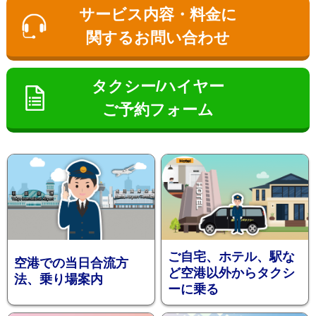
ン
サービス内容・料金に
関するお問い合わせ
タクシー/ハイヤー
ご予約フォーム
お勧め送
ご自宅、ホテル、駅な
空港での当日合流方
ど空港以外からタクシ
法、乗り場案内
ーに乗る