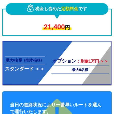
税金も含めた
定額料金
です
21,400
円
その他料
最大6名様
オプション
（推奨5名様）
：別途1万円 ＞＞
スタンダード ＞＞
最大9名様
金
当日の道路状況により一番早いルートを選ん
で運行いたします。