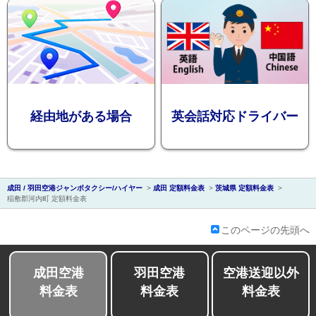
会社紹介
経由地がある場合
英会話対応ドライバー
成田 / 羽田空港ジャンボタクシー/ハイヤー
>
成田 定額料金表
>
茨城県 定額料金表
>
稲敷郡河内町 定額料金表
このページの先頭へ
成田空港
羽田空港
空港送迎以外
料金表
料金表
料金表