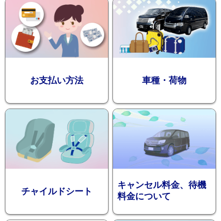
迎プラン
観光タクシー
お支払い方法
車種・荷物
ディズニー
東
送迎
京
成
田
キャンセル料金、待機
チャイルドシート
料金について