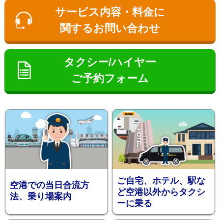
ン
サービス内容・料金に
関するお問い合わせ
タクシー/ハイヤー
ご予約フォーム
お勧め送
ご自宅、ホテル、駅な
空港での当日合流方
ど空港以外からタクシ
法、乗り場案内
ーに乗る