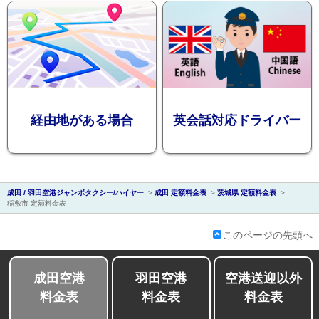
会社紹介
経由地がある場合
英会話対応ドライバー
成田 / 羽田空港ジャンボタクシー/ハイヤー
>
成田 定額料金表
>
茨城県 定額料金表
>
稲敷市 定額料金表
このページの先頭へ
成田空港
羽田空港
空港送迎以外
料金表
料金表
料金表