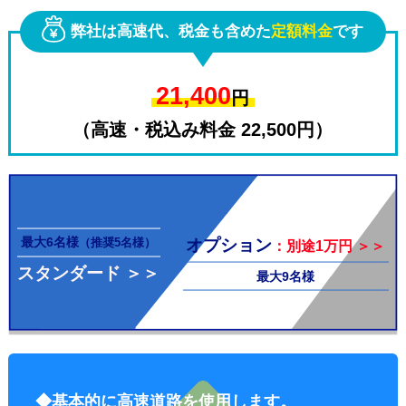
弊社は高速代、税金も含めた
定額料金
です
21,400
円
（高速・税込み料金 22,500円）
その他料
最大6名様
オプション
（推奨5名様）
：別途1万円 ＞＞
スタンダード ＞＞
最大9名様
金
◆基本的に高速道路を使用します。