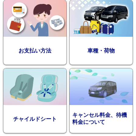
迎プラン
観光タクシー
お支払い方法
車種・荷物
ディズニー
東
送迎
京
成
田
キャンセル料金、待機
チャイルドシート
料金について