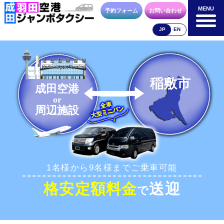
MENU
MENU
予約フォーム
お問い合わせ
JP
EN
成田空港
羽田空港
空港送迎以外
料金表
料金表
料金表
稲敷市
成田空港
or
周辺施設
合流方法
車種・荷物
お支払方法
1名様から9名様までご乗車可能
お問合せ
予約フォーム
格安定額料金
送迎
で