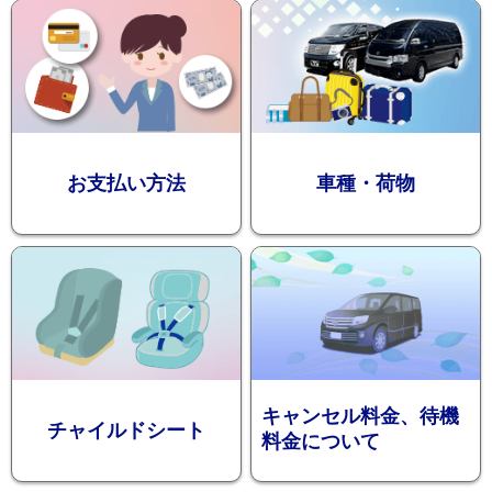
迎プラン
観光タクシー
お支払い方法
車種・荷物
ディズニー
東
送迎
京
成
田
キャンセル料金、待機
チャイルドシート
料金について