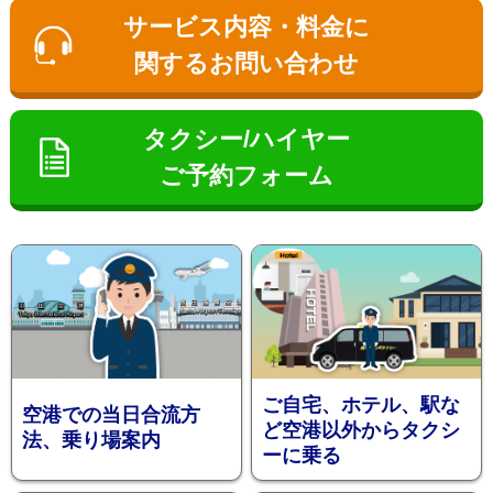
ン
サービス内容・料金に
関するお問い合わせ
タクシー/ハイヤー
ご予約フォーム
お勧め送
ご自宅、ホテル、駅な
空港での当日合流方
ど空港以外からタクシ
法、乗り場案内
ーに乗る