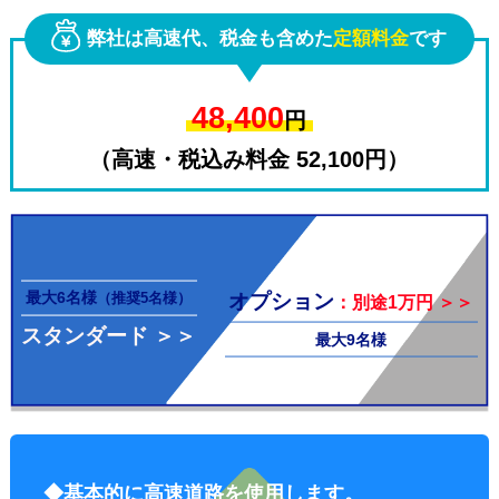
弊社は高速代、税金も含めた
定額料金
です
48,400
円
（高速・税込み料金 52,100円）
その他料
最大6名様
オプション
（推奨5名様）
：別途1万円 ＞＞
スタンダード ＞＞
最大9名様
金
◆基本的に高速道路を使用します。