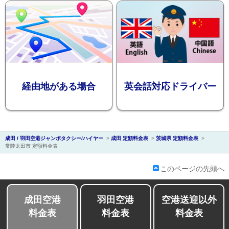
会社紹介
経由地がある場合
英会話対応ドライバー
成田 / 羽田空港ジャンボタクシー/ハイヤー
>
成田 定額料金表
>
茨城県 定額料金表
>
常陸太田市 定額料金表
このページの先頭へ
成田空港
羽田空港
空港送迎以外
料金表
料金表
料金表