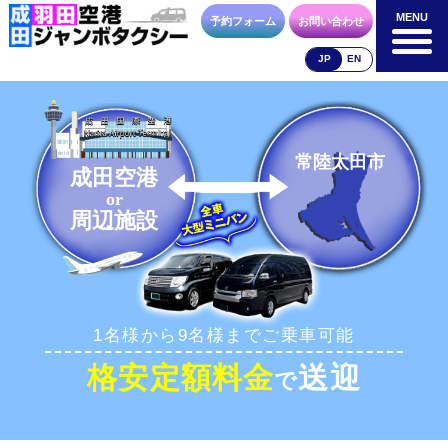
MENU
MENU
予約フォーム
お問い合わせ
JP
EN
成田空港
羽田空港
空港送迎以外
料金表
料金表
料金表
常陸太田市
成田空港
or
周辺施設
合流方法
車種・荷物
お支払方法
1名様から9名様までご乗車可能
お問合せ
予約フォーム
格安定額料金
送迎
で