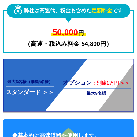
弊社は高速代、税金も含めた
定額料金
です
50,000
円
（高速・税込み料金 54,800円）
その他料
最大6名様
オプション
（推奨5名様）
：別途1万円 ＞＞
スタンダード ＞＞
最大9名様
金
◆基本的に高速道路を使用します。