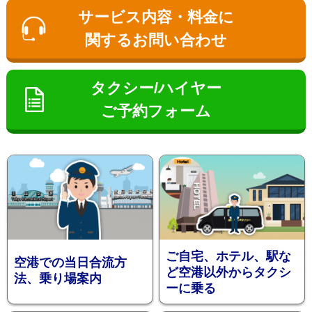
ン
サービス内容・料金に
関するお問い合わせ
タクシー/ハイヤー
ご予約フォーム
お勧め送
ご自宅、ホテル、駅な
空港での当日合流方
ど空港以外からタクシ
法、乗り場案内
ーに乗る