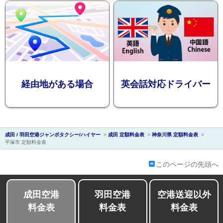
会社紹介
経由地がある場合
英会話対応ドライバー
成田 / 羽田空港ジャンボタクシー/ハイヤー
>
成田 定額料金表
>
神奈川県 定額料金表
>
平塚市 定額料金表
このページの先頭へ
成田空港
羽田空港
空港送迎以外
料金表
料金表
料金表