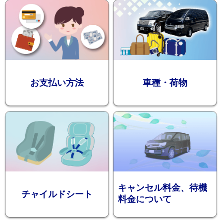
迎プラン
観光タクシー
お支払い方法
車種・荷物
ディズニー
東
送迎
京
成
田
キャンセル料金、待機
チャイルドシート
料金について