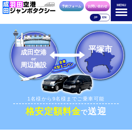
MENU
MENU
予約フォーム
お問い合わせ
JP
EN
成田空港
羽田空港
空港送迎以外
料金表
料金表
料金表
平塚市
成田空港
or
周辺施設
合流方法
車種・荷物
お支払方法
1名様から9名様までご乗車可能
お問合せ
予約フォーム
格安定額料金
送迎
で