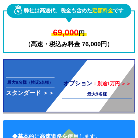
弊社は高速代、税金も含めた
定額料金
です
69,000
円
（高速・税込み料金 76,000円）
その他料
最大6名様
オプション
（推奨5名様）
：別途1万円 ＞＞
スタンダード ＞＞
最大9名様
金
◆基本的に高速道路を使用します。