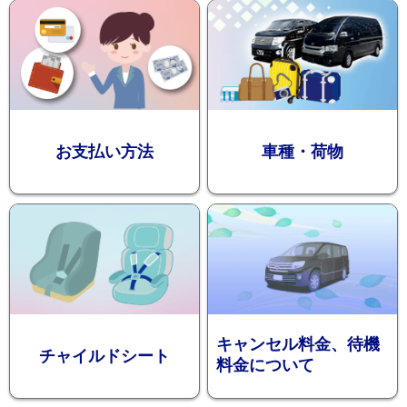
迎プラン
観光タクシー
お支払い方法
車種・荷物
ディズニー
東
送迎
京
成
田
キャンセル料金、待機
チャイルドシート
料金について