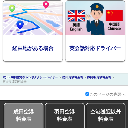
会社紹介
経由地がある場合
英会話対応ドライバー
成田 / 羽田空港ジャンボタクシー/ハイヤー
>
成田 定額料金表
>
静岡県 定額料金表
>
富士市 定額料金表
このページの先頭へ
成田空港
羽田空港
空港送迎以外
料金表
料金表
料金表