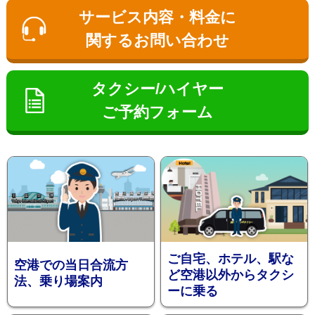
ン
サービス内容・料金に
関するお問い合わせ
タクシー/ハイヤー
ご予約フォーム
お勧め送
ご自宅、ホテル、駅な
空港での当日合流方
ど空港以外からタクシ
法、乗り場案内
ーに乗る