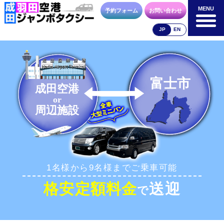
MENU
MENU
予約フォーム
お問い合わせ
JP
EN
成田空港
羽田空港
空港送迎以外
料金表
料金表
料金表
富士市
成田空港
or
周辺施設
合流方法
車種・荷物
お支払方法
1名様から9名様までご乗車可能
お問合せ
予約フォーム
格安定額料金
送迎
で