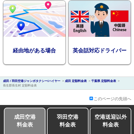
会社紹介
経由地がある場合
英会話対応ドライバー
成田 / 羽田空港ジャンボタクシー/ハイヤー
>
成田 定額料金表
>
千葉県 定額料金表
>
長生郡長生村 定額料金表
このページの先頭へ
成田空港
羽田空港
空港送迎以外
料金表
料金表
料金表