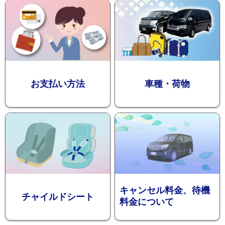
迎プラン
観光タクシー
お支払い方法
車種・荷物
ディズニー
東
送迎
京
成
田
キャンセル料金、待機
チャイルドシート
料金について