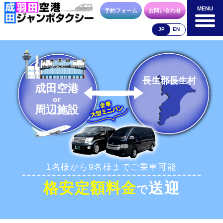
MENU
MENU
予約フォーム
お問い合わせ
JP
EN
成田空港
羽田空港
空港送迎以外
料金表
料金表
料金表
長生郡長生村
成田空港
or
周辺施設
合流方法
車種・荷物
お支払方法
1名様から9名様までご乗車可能
お問合せ
予約フォーム
格安定額料金
送迎
で