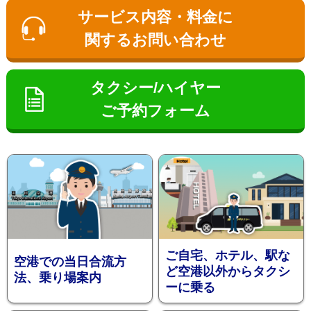
ン
サービス内容・料金に
関するお問い合わせ
タクシー/ハイヤー
ご予約フォーム
お勧め送
ご自宅、ホテル、駅な
空港での当日合流方
ど空港以外からタクシ
法、乗り場案内
ーに乗る