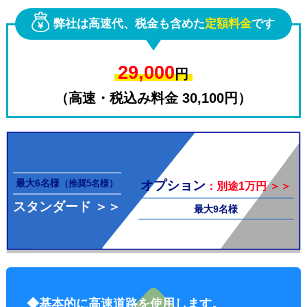
弊社は高速代、税金も含めた
定額料金
です
29,000
円
（高速・税込み料金 30,100円）
その他料
最大6名様
オプション
（推奨5名様）
：別途1万円 ＞＞
スタンダード ＞＞
最大9名様
金
◆基本的に高速道路を使用します。