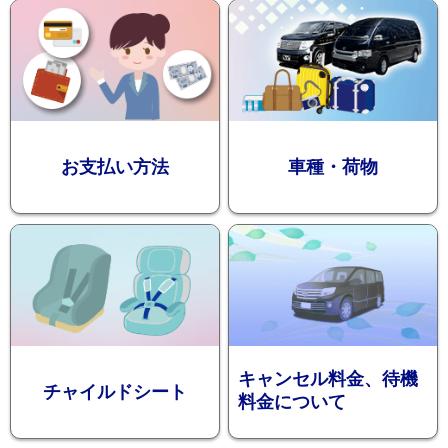
迎プラン
観光タクシー
お支払い方法
車種・荷物
ディズニー
東
送迎
京
成
田
キャンセル料金、待機
チャイルドシート
料金について