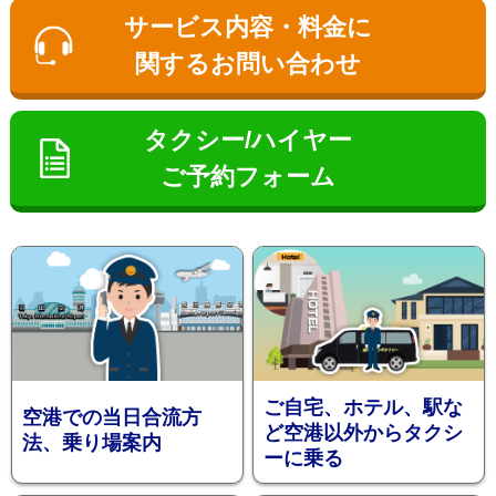
ン
サービス内容・料金に
関するお問い合わせ
タクシー/ハイヤー
ご予約フォーム
お勧め送
ご自宅、ホテル、駅な
空港での当日合流方
ど空港以外からタクシ
法、乗り場案内
ーに乗る