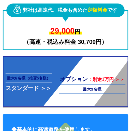
弊社は高速代、税金も含めた
定額料金
です
29,000
円
（高速・税込み料金 30,700円）
その他料
最大6名様
オプション
（推奨5名様）
：別途1万円 ＞＞
スタンダード ＞＞
最大9名様
金
◆基本的に高速道路を使用します。