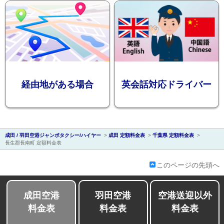
会社紹介
経由地がある場合
英会話対応ドライバー
成田 / 羽田空港ジャンボタクシー/ハイヤー
>
成田 定額料金表
>
千葉県 定額料金表
>
長生郡長南町 定額料金表
このページの先頭へ
成田空港
羽田空港
空港送迎以外
料金表
料金表
料金表