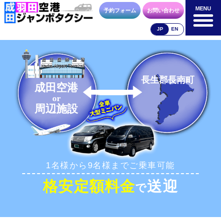
MENU
MENU
予約フォーム
お問い合わせ
JP
EN
成田空港
羽田空港
空港送迎以外
料金表
料金表
料金表
長生郡長南町
成田空港
or
周辺施設
合流方法
車種・荷物
お支払方法
1名様から9名様までご乗車可能
お問合せ
予約フォーム
格安定額料金
送迎
で