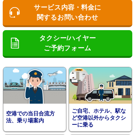
ン
サービス内容・料金に
関するお問い合わせ
タクシー/ハイヤー
ご予約フォーム
お勧め送
ご自宅、ホテル、駅な
空港での当日合流方
ど空港以外からタクシ
法、乗り場案内
ーに乗る