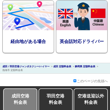
会社紹介
経由地がある場合
英会話対応ドライバー
成田 / 羽田空港ジャンボタクシー/ハイヤー
>
成田 定額料金表
>
静岡県 定額料金表
>
熱海市 定額料金表
このページの先頭へ
成田空港
羽田空港
空港送迎以外
料金表
料金表
料金表