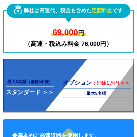
弊社は高速代、税金も含めた
定額料金
です
69,000
円
（高速・税込み料金 76,000円）
その他料
最大6名様
オプション
（推奨5名様）
：別途1万円 ＞＞
スタンダード ＞＞
最大9名様
金
◆基本的に高速道路を使用します。