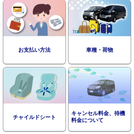
迎プラン
観光タクシー
お支払い方法
車種・荷物
ディズニー
東
送迎
京
成
田
キャンセル料金、待機
チャイルドシート
料金について