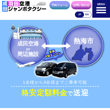
MENU
MENU
予約フォーム
お問い合わせ
JP
EN
成田空港
羽田空港
空港送迎以外
料金表
料金表
料金表
熱海市
成田空港
or
周辺施設
合流方法
車種・荷物
お支払方法
1名様から9名様までご乗車可能
お問合せ
予約フォーム
格安定額料金
送迎
で