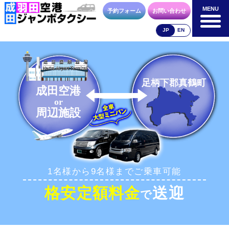
MENU
MENU
予約フォーム
お問い合わせ
JP
EN
成田空港
羽田空港
空港送迎以外
料金表
料金表
料金表
足柄下郡真鶴町
成田空港
or
周辺施設
合流方法
車種・荷物
お支払方法
1名様から9名様までご乗車可能
お問合せ
予約フォーム
格安定額料金
送迎
で