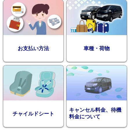
迎プラン
観光タクシー
お支払い方法
車種・荷物
ディズニー
東
送迎
京
成
田
キャンセル料金、待機
チャイルドシート
料金について