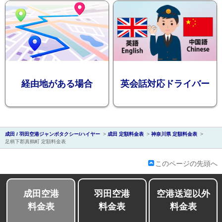
会社紹介
経由地がある場合
英会話対応ドライバー
成田 / 羽田空港ジャンボタクシー/ハイヤー
>
成田 定額料金表
>
神奈川県 定額料金表
>
足柄下郡真鶴町 定額料金表
このページの先頭へ
成田空港
羽田空港
空港送迎以外
料金表
料金表
料金表