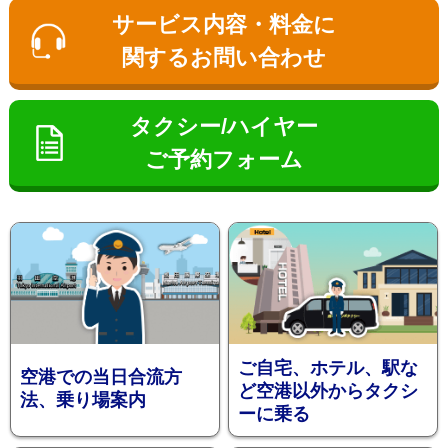
ン
サービス内容・料金に
関するお問い合わせ
タクシー/ハイヤー
ご予約フォーム
お勧め送
ご自宅、ホテル、駅な
空港での当日合流方
ど空港以外からタクシ
法、乗り場案内
ーに乗る