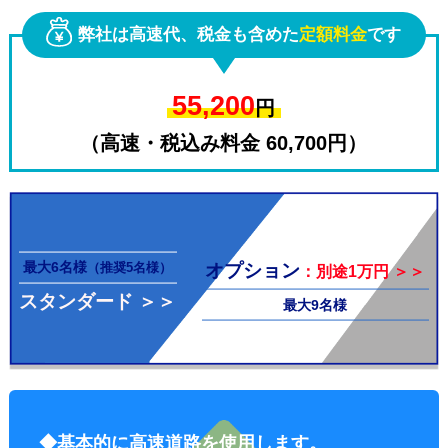
弊社は高速代、税金も含めた
定額料金
です
55,200
円
（高速・税込み料金 60,700円）
その他料
最大6名様
オプション
（推奨5名様）
：別途1万円 ＞＞
スタンダード ＞＞
最大9名様
金
◆基本的に高速道路を使用します。