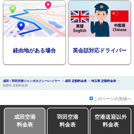
会社紹介
経由地がある場合
英会話対応ドライバー
成田 / 羽田空港ジャンボタクシー/ハイヤー
>
成田 定額料金表
>
埼玉県 定額料金表
>
朝霞市 定額料金表
このページの先頭へ
成田空港
羽田空港
空港送迎以外
料金表
料金表
料金表