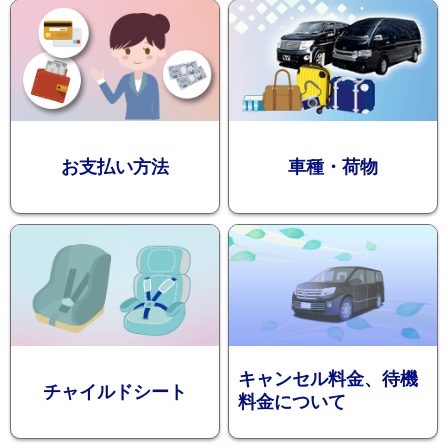
迎プラン
観光タクシー
お支払い方法
車種・荷物
ディズニー
東
送迎
京
成
田
キャンセル料金、待機
チャイルドシート
料金について