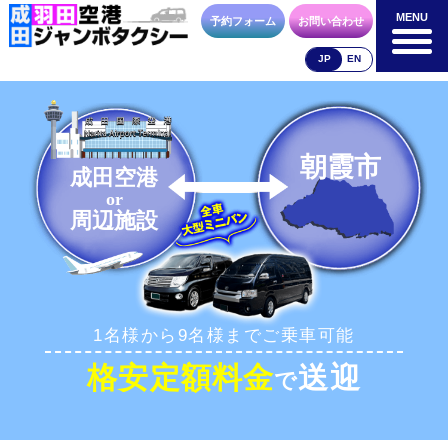
MENU
MENU
予約フォーム
お問い合わせ
JP
EN
成田空港
羽田空港
空港送迎以外
料金表
料金表
料金表
朝霞市
成田空港
or
周辺施設
合流方法
車種・荷物
お支払方法
1名様から9名様までご乗車可能
お問合せ
予約フォーム
格安定額料金
送迎
で