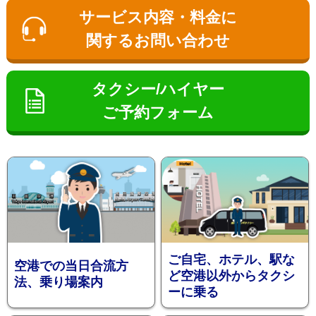
ン
サービス内容・料金に
関するお問い合わせ
タクシー/ハイヤー
ご予約フォーム
お勧め送
ご自宅、ホテル、駅な
空港での当日合流方
ど空港以外からタクシ
法、乗り場案内
ーに乗る