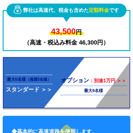
弊社は高速代、税金も含めた
定額料金
です
43,500
円
（高速・税込み料金 46,300円）
その他料
最大6名様
オプション
（推奨5名様）
：別途1万円 ＞＞
スタンダード ＞＞
最大9名様
金
◆基本的に高速道路を使用します。