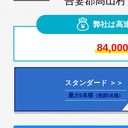
吾妻郡高山村
弊社は高
84,00
スタンダード ＞＞
最大6名様
（推奨5名様）