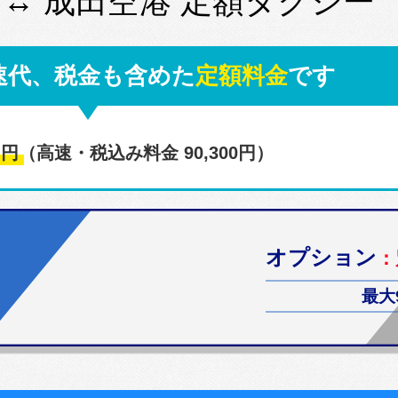
 ↔ 成田空港 定額タクシー
速代、税金も含めた
定額料金
です
0
円
（高速・税込み料金 90,300円）
オプション
：
最大