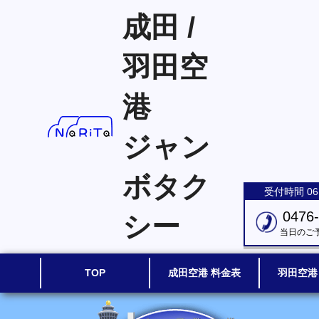
成田 /
羽田空
港
ジャン
ボタク
受付時間 06:
0476
シー
当日のご
TOP
成田空港 料金表
羽田空港