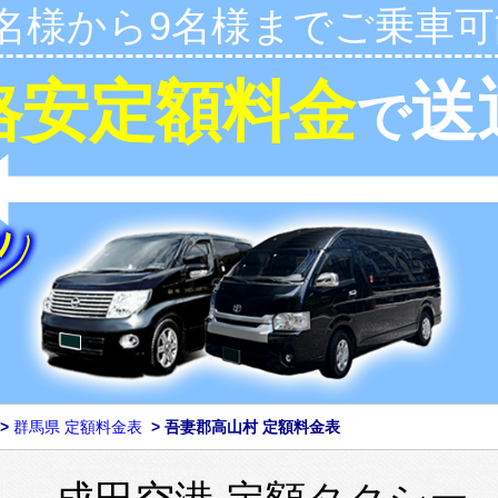
1名様から9名様までご乗車可
格安定額料金
送
で
>
群馬県 定額料金表
>
吾妻郡高山村 定額料金表