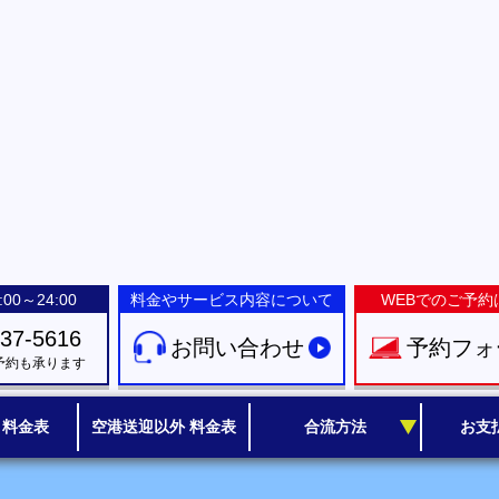
00～24:00
料金やサービス内容について
WEBでのご予約
-37-5616
お問い合わせ
予約フォ
予約も承ります
 料金表
空港送迎以外 料金表
合流方法
お支