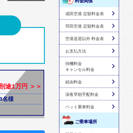
料金関係
成田空港 定額料金表
羽田空港 定額料金表
空港送迎以外 料金表
お支払方法
待機料金
キャンセル料金
経由料金
別途1万円 ＞＞
深夜早朝手配料金
9名様
ペット乗車料金
ご乗車場所