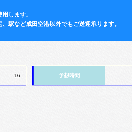
使用します。
宅、駅など成田空港以外でもご送迎承ります。
16
予想時間