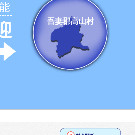
能
吾妻郡高山村
迎