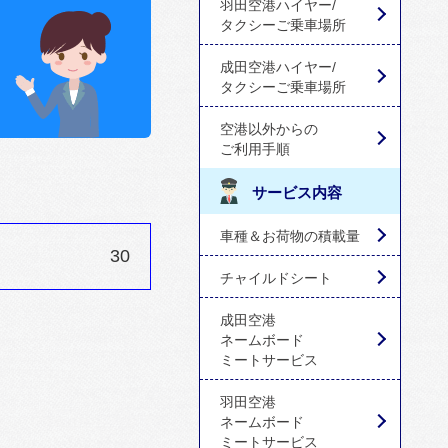
羽田空港ハイヤー/
タクシーご乗車場所
成田空港ハイヤー/
タクシーご乗車場所
空港以外からの
ご利用手順
サービス内容
車種＆お荷物の積載量
30
チャイルドシート
成田空港
ネームボード
ミートサービス
羽田空港
ネームボード
ミートサービス