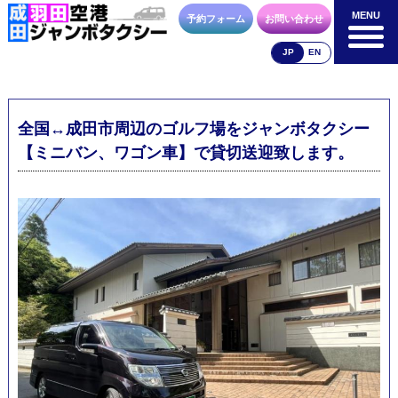
MENU
MENU
予約フォーム
お問い合わせ
JP
EN
成田空港
羽田空港
空港送迎以外
料金表
料金表
料金表
全国↔成田市周辺のゴルフ場をジャンボタクシー
【ミニバン、ワゴン車】で貸切送迎致します。
合流方法
車種・荷物
お支払方法
お問合せ
予約フォーム