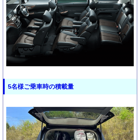
オ
5名様ご乗車時の積載量